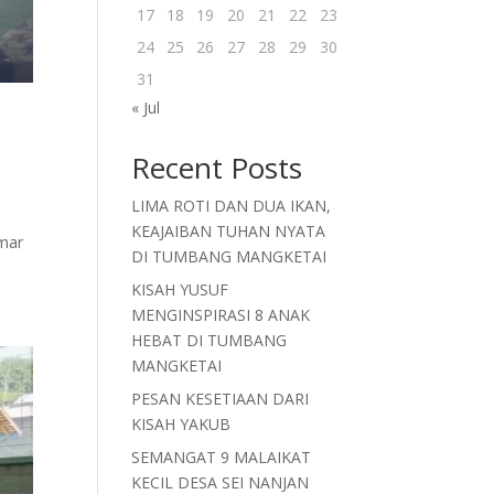
17
18
19
20
21
22
23
24
25
26
27
28
29
30
31
« Jul
Recent Posts
LIMA ROTI DAN DUA IKAN,
KEAJAIBAN TUHAN NYATA
amar
DI TUMBANG MANGKETAI
KISAH YUSUF
MENGINSPIRASI 8 ANAK
HEBAT DI TUMBANG
MANGKETAI
PESAN KESETIAAN DARI
KISAH YAKUB
SEMANGAT 9 MALAIKAT
KECIL DESA SEI NANJAN