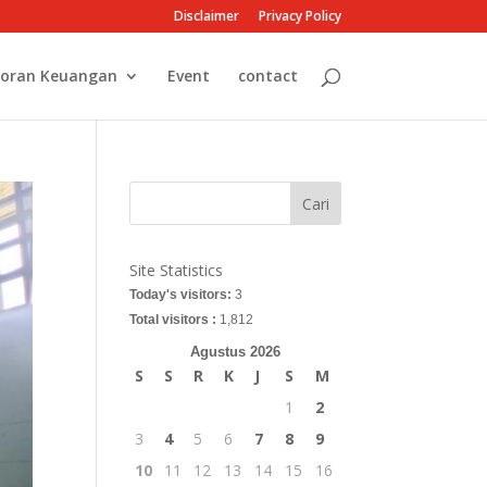
Disclaimer
Privacy Policy
oran Keuangan
Event
contact
Cari
Site Statistics
Today's visitors:
3
Total visitors :
1,812
Agustus 2026
S
S
R
K
J
S
M
1
2
3
4
5
6
7
8
9
10
11
12
13
14
15
16