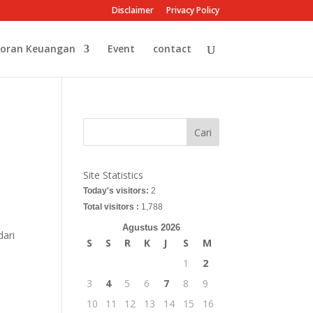
Disclaimer
Privacy Policy
oran Keuangan
Event
contact
Cari
Site Statistics
Today's visitors:
2
Total visitors :
1,788
Agustus 2026
dari
S
S
R
K
J
S
M
1
2
3
4
5
6
7
8
9
10
11
12
13
14
15
16