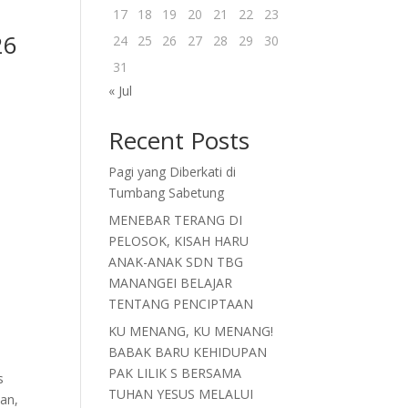
17
18
19
20
21
22
23
26
24
25
26
27
28
29
30
31
« Jul
Recent Posts
Pagi yang Diberkati di
Tumbang Sabetung
MENEBAR TERANG DI
PELOSOK, KISAH HARU
ANAK-ANAK SDN TBG
MANANGEI BELAJAR
TENTANG PENCIPTAAN
KU MENANG, KU MENANG!
BABAK BARU KEHIDUPAN
PAK LILIK S BERSAMA
s
TUHAN YESUS MELALUI
man,