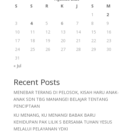
S
S
R
K
J
S
M
1
2
3
4
5
6
7
8
9
10
11
12
13
14
15
16
17
18
19
20
21
22
23
24
25
26
27
28
29
30
31
« Jul
Recent Posts
MENEBAR TERANG DI PELOSOK, KISAH HARU ANAK-
ANAK SDN TBG MANANGEI BELAJAR TENTANG
PENCIPTAAN
KU MENANG, KU MENANG! BABAK BARU
KEHIDUPAN PAK LILIK S BERSAMA TUHAN YESUS
MELALUI PELAYANAN YDKI