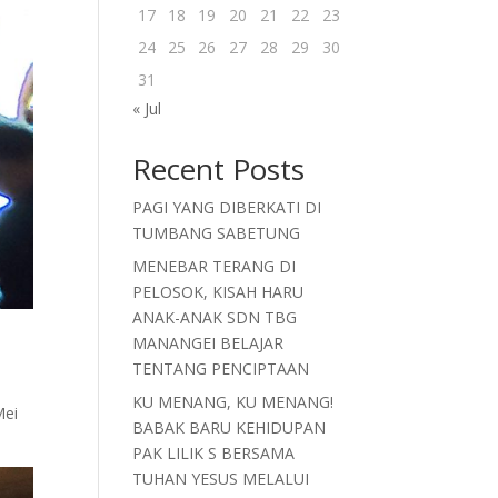
17
18
19
20
21
22
23
24
25
26
27
28
29
30
31
« Jul
Recent Posts
PAGI YANG DIBERKATI DI
TUMBANG SABETUNG
MENEBAR TERANG DI
PELOSOK, KISAH HARU
ANAK-ANAK SDN TBG
MANANGEI BELAJAR
TENTANG PENCIPTAAN
KU MENANG, KU MENANG!
Mei
BABAK BARU KEHIDUPAN
PAK LILIK S BERSAMA
TUHAN YESUS MELALUI