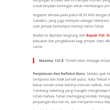
Kunjungan di bulan Mei ini menjadi momen yang 
sosial berjalan beriringan untuk membangun jem
Kegiatan dimulai pada pukul 08.30 WIB dengan 
Subiakto, yang juga melayani sebagai Sekretar
saat jemaat berkumpul memuji nama Tuhan.
Ibadah ini dipimpin langsung oleh
Bapak Pdt. Da
kekuatan dan penghiburan bagi jemaat. Nats Alk
Lama:
Mazmur 121:8
“TUHAN akan menjaga keluar
Penjelasan dan Refleksi Nats:
Melalui ayat i
sempurna dan tidak pernah putus. Kata “kelua
keluar rumah untuk bekerja mencari nafkah, mel
Tumbang Sabetung yang mungkin menghadapi ber
rohani bahwa Tuhan memegang kendali. Penjagaan
perjuangan kita hari ini, dan menjamin masa de