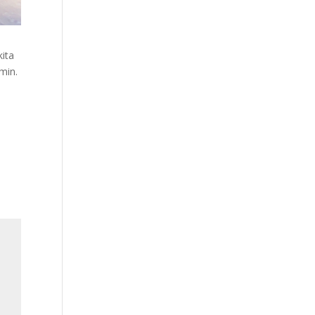
kita
min.