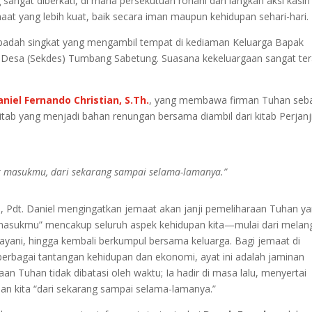
sangat diberkati, di mana persekutuan rohani dan langkah aksi kasih
aat yang lebih kuat, baik secara iman maupun kehidupan sehari-hari.
ibadah singkat yang mengambil tempat di kediaman Keluarga Bapak
is Desa (Sekdes) Tumbang Sabetung. Suasana kekeluargaan sangat te
niel Fernando Christian, S.Th.
, yang membawa firman Tuhan seb
itab yang menjadi bahan renungan bersama diambil dari kitab Perjanj
 masukmu, dari sekarang sampai selama-lamanya.”
ni, Pdt. Daniel mengingatkan jemaat akan janji pemeliharaan Tuhan y
r masukmu” mencakup seluruh aspek kehidupan kita—mulai dari melan
ayani, hingga kembali berkumpul bersama keluarga. Bagi jemaat di
bagai tantangan kehidupan dan ekonomi, ayat ini adalah jaminan
 Tuhan tidak dibatasi oleh waktu; Ia hadir di masa lalu, menyertai
pan kita “dari sekarang sampai selama-lamanya.”