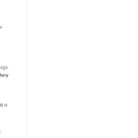
ar
naga,
Mery
KI
di
,