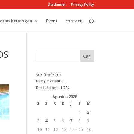
Disclaimer
Privacy Policy
oran Keuangan
Event
contact
OS
Cari
Site Statistics
Today's visitors:
8
Total visitors :
1,794
Agustus 2026
S
S
R
K
J
S
M
1
2
3
4
5
6
7
8
9
10
11
12
13
14
15
16