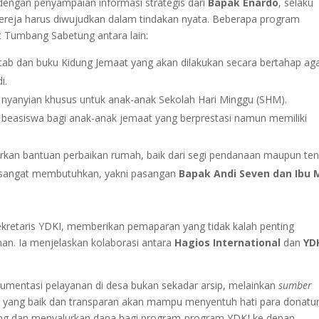
n dengan penyampaian informasi strategis dari
Bapak Enardo
, selaku
reja harus diwujudkan dalam tindakan nyata. Beberapa program
t Tumbang Sabetung antara lain:
ab dan buku Kidung Jemaat yang akan dilakukan secara bertahap ag
i.
nyanyian khusus untuk anak-anak Sekolah Hari Minggu (SHM).
beasiswa bagi anak-anak jemaat yang berprestasi namun memiliki
kan bantuan perbaikan rumah, baik dari segi pendanaan maupun te
ng sangat membutuhkan, yakni pasangan
Bapak Andi Seven dan Ibu 
ekretaris YDKI, memberikan pemaparan yang tidak kalah penting
an. Ia menjelaskan kolaborasi antara
Hagios International
dan
YD
entasi pelayanan di desa bukan sekadar arsip, melainkan
sumber
l yang baik dan transparan akan mampu menyentuh hati para donatur
ng dan menyalurkan dana bagi program-program YDKI ke depan.