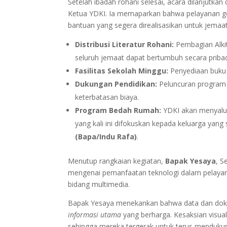
Setelah ibadah rohani selesai, acara dilanjutka
Ketua YDKI. Ia memaparkan bahwa pelayanan ge
bantuan yang segera direalisasikan untuk jemaa
Distribusi Literatur Rohani:
Pembagian Alkit
seluruh jemaat dapat bertumbuh secara pribad
Fasilitas Sekolah Minggu:
Penyediaan buku 
Dukungan Pendidikan:
Peluncuran program 
keterbatasan biaya.
Program Bedah Rumah:
YDKI akan menyalur
yang kali ini difokuskan kepada keluarga ya
(Bapa/Indu Rafa)
.
Menutup rangkaian kegiatan,
Bapak Yesaya
, S
mengenai pemanfaatan teknologi dalam pelayan
bidang multimedia.
Bapak Yesaya menekankan bahwa data dan dokum
informasi utama
yang berharga. Kesaksian visua
sehingga mereka tergerak untuk terus menduku