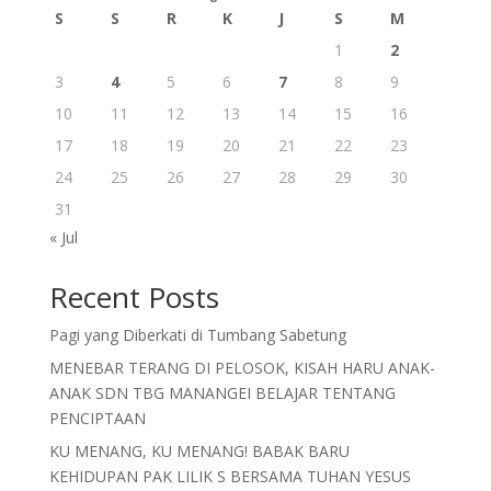
S
S
R
K
J
S
M
1
2
3
4
5
6
7
8
9
10
11
12
13
14
15
16
17
18
19
20
21
22
23
24
25
26
27
28
29
30
31
« Jul
Recent Posts
Pagi yang Diberkati di Tumbang Sabetung
MENEBAR TERANG DI PELOSOK, KISAH HARU ANAK-
ANAK SDN TBG MANANGEI BELAJAR TENTANG
PENCIPTAAN
KU MENANG, KU MENANG! BABAK BARU
KEHIDUPAN PAK LILIK S BERSAMA TUHAN YESUS