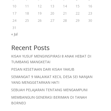
10
11
12
13
14
15
16
17
18
19
20
21
22
23
24
25
26
27
28
29
30
31
« Jul
Recent Posts
KISAH YUSUF MENGINSPIRASI 8 ANAK HEBAT DI
TUMBANG MANGKETAI
PESAN KESETIAAN DARI KISAH YAKUB
SEMANGAT 9 MALAIKAT KECIL DESA SEI NANJAN
YANG MENGGETARKAN HATI
SEBUAH PELAJARAN TENTANG MENGAMPUNI
MEMBANGUN GENERASI BERIMAN DI TANAH
BORNEO