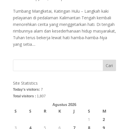
Tumbang Mangketai, Katingan Hulu – Langkah kaki
pelayanan di pedalaman Kalimantan Tengah kembali
menorehkan cerita yang menggetarkan hati. Di tengah
rimbunnya alam dan kesederhanaan hidup masyarakat,
Tuhan terus bekerja lewat hati hamba-hamba-Nya
yang setia....
Cari
Site Statistics
Today's visitors:
7
Total visitors :
1,807
Agustus 2026
S
S
R
K
J
S
M
1
2
3
4
5
6
7
8
9