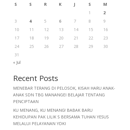
S
S
R
K
J
S
M
1
2
3
4
5
6
7
8
9
10
11
12
13
14
15
16
17
18
19
20
21
22
23
24
25
26
27
28
29
30
31
« Jul
Recent Posts
MENEBAR TERANG DI PELOSOK, KISAH HARU ANAK-
ANAK SDN TBG MANANGEI BELAJAR TENTANG
PENCIPTAAN
KU MENANG, KU MENANG! BABAK BARU
KEHIDUPAN PAK LILIK S BERSAMA TUHAN YESUS
MELALUI PELAYANAN YDKI