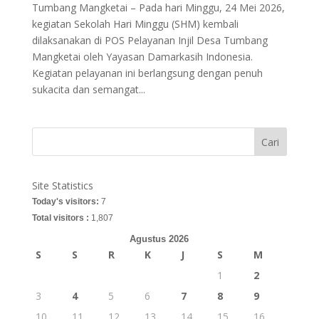
Tumbang Mangketai – Pada hari Minggu, 24 Mei 2026,
kegiatan Sekolah Hari Minggu (SHM) kembali
dilaksanakan di POS Pelayanan Injil Desa Tumbang
Mangketai oleh Yayasan Damarkasih Indonesia.
Kegiatan pelayanan ini berlangsung dengan penuh
sukacita dan semangat...
Cari
Site Statistics
Today's visitors:
7
Total visitors :
1,807
Agustus 2026
S
S
R
K
J
S
M
1
2
3
4
5
6
7
8
9
10
11
12
13
14
15
16