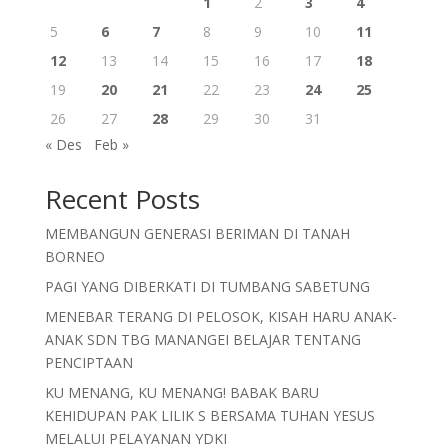
1
2
3
4
5
6
7
8
9
10
11
12
13
14
15
16
17
18
19
20
21
22
23
24
25
26
27
28
29
30
31
« Des
Feb »
Recent Posts
MEMBANGUN GENERASI BERIMAN DI TANAH
BORNEO
PAGI YANG DIBERKATI DI TUMBANG SABETUNG
MENEBAR TERANG DI PELOSOK, KISAH HARU ANAK-
ANAK SDN TBG MANANGEI BELAJAR TENTANG
PENCIPTAAN
KU MENANG, KU MENANG! BABAK BARU
KEHIDUPAN PAK LILIK S BERSAMA TUHAN YESUS
MELALUI PELAYANAN YDKI