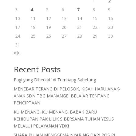
1
2
3
4
5
6
7
8
9
10
11
12
13
14
15
16
17
18
19
20
21
22
23
24
25
26
27
28
29
30
31
« Jul
Recent Posts
Pagi yang Diberkati di Tumbang Sabetung
MENEBAR TERANG DI PELOSOK, KISAH HARU ANAK-
ANAK SDN TBG MANANGEI BELAJAR TENTANG
PENCIPTAAN
KU MENANG, KU MENANG! BABAK BARU
KEHIDUPAN PAK LILIK S BERSAMA TUHAN YESUS
MELALUI PELAYANAN YDKI
SUARA PUJIAN MENGGEMA NYARING DARI POS PI