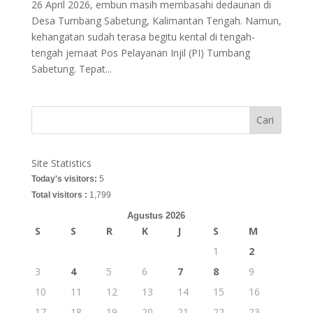
26 April 2026, embun masih membasahi dedaunan di
Desa Tumbang Sabetung, Kalimantan Tengah. Namun,
kehangatan sudah terasa begitu kental di tengah-
tengah jemaat Pos Pelayanan Injil (PI) Tumbang
Sabetung. Tepat...
Cari
Site Statistics
Today's visitors:
5
Total visitors :
1,799
Agustus 2026
S
S
R
K
J
S
M
1
2
3
4
5
6
7
8
9
10
11
12
13
14
15
16
17
18
19
20
21
22
23