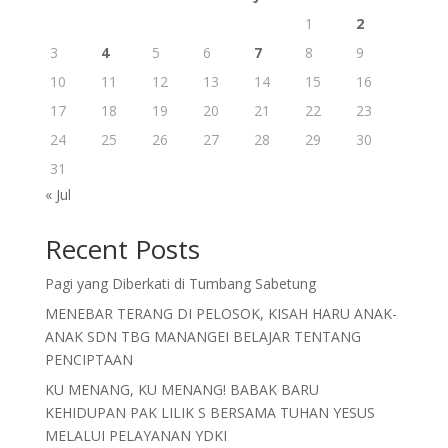
1
2
3
4
5
6
7
8
9
10
11
12
13
14
15
16
17
18
19
20
21
22
23
24
25
26
27
28
29
30
31
« Jul
Recent Posts
Pagi yang Diberkati di Tumbang Sabetung
MENEBAR TERANG DI PELOSOK, KISAH HARU ANAK-
ANAK SDN TBG MANANGEI BELAJAR TENTANG
PENCIPTAAN
KU MENANG, KU MENANG! BABAK BARU
KEHIDUPAN PAK LILIK S BERSAMA TUHAN YESUS
MELALUI PELAYANAN YDKI