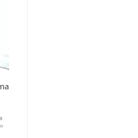
ama
 8
ku