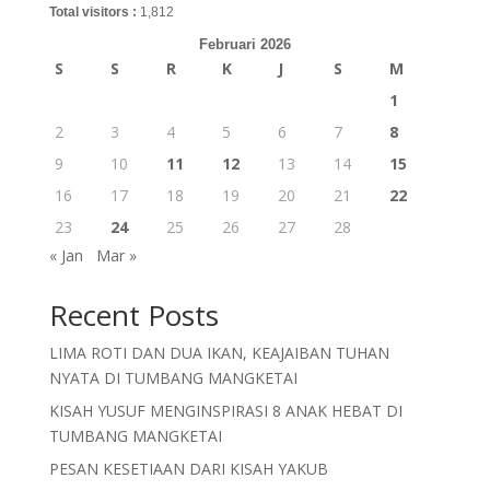
Total visitors :
1,812
Februari 2026
S
S
R
K
J
S
M
1
2
3
4
5
6
7
8
9
10
11
12
13
14
15
16
17
18
19
20
21
22
23
24
25
26
27
28
« Jan
Mar »
Recent Posts
LIMA ROTI DAN DUA IKAN, KEAJAIBAN TUHAN
NYATA DI TUMBANG MANGKETAI
KISAH YUSUF MENGINSPIRASI 8 ANAK HEBAT DI
TUMBANG MANGKETAI
PESAN KESETIAAN DARI KISAH YAKUB