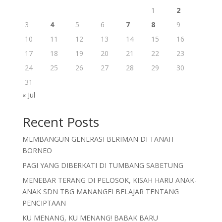
1
2
3
4
5
6
7
8
9
10
11
12
13
14
15
16
17
18
19
20
21
22
23
24
25
26
27
28
29
30
31
« Jul
Recent Posts
MEMBANGUN GENERASI BERIMAN DI TANAH
BORNEO
PAGI YANG DIBERKATI DI TUMBANG SABETUNG
MENEBAR TERANG DI PELOSOK, KISAH HARU ANAK-
ANAK SDN TBG MANANGEI BELAJAR TENTANG
PENCIPTAAN
KU MENANG, KU MENANG! BABAK BARU