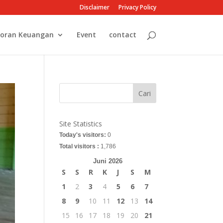
Disclaimer
Privacy Policy
oran Keuangan
Event
contact
Cari
Site Statistics
Today's visitors:
0
Total visitors :
1,786
Juni 2026
S
S
R
K
J
S
M
1
2
3
4
5
6
7
8
9
10
11
12
13
14
15
16
17
18
19
20
21