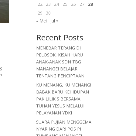
22
23
24
25
26
27
28
29
30
« Mei
Jul »
Recent Posts
MENEBAR TERANG DI
PELOSOK, KISAH HARU
ANAK-ANAK SDN TBG
g
MANANGEI BELAJAR
an
TENTANG PENCIPTAAN
KU MENANG, KU MENANG!
BABAK BARU KEHIDUPAN
PAK LILIK S BERSAMA
TUHAN YESUS MELALUI
PELAYANAN YDKI
SUARA PUJIAN MENGGEMA
NYARING DARI POS PI
TUMBANG MANANGEI