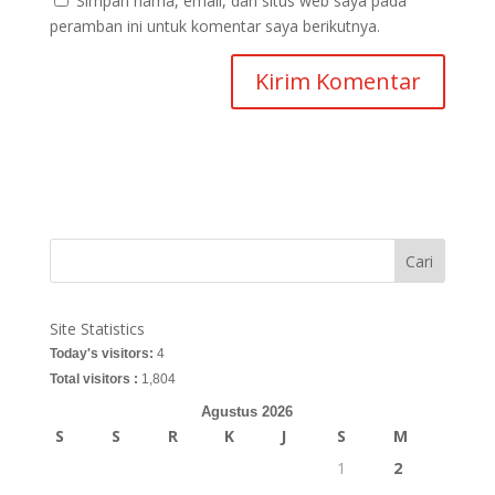
Simpan nama, email, dan situs web saya pada
peramban ini untuk komentar saya berikutnya.
Cari
Site Statistics
Today's visitors:
4
Total visitors :
1,804
Agustus 2026
S
S
R
K
J
S
M
1
2