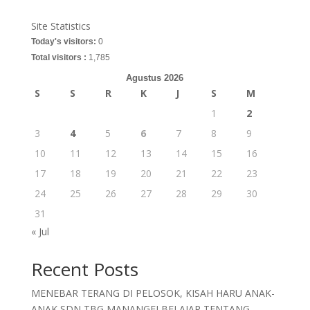
Site Statistics
Today's visitors:
0
Total visitors :
1,785
Agustus 2026
S
S
R
K
J
S
M
1
2
3
4
5
6
7
8
9
10
11
12
13
14
15
16
17
18
19
20
21
22
23
24
25
26
27
28
29
30
31
« Jul
Recent Posts
MENEBAR TERANG DI PELOSOK, KISAH HARU ANAK-
ANAK SDN TBG MANANGEI BELAJAR TENTANG