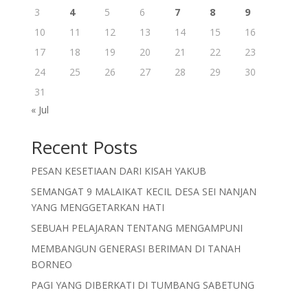
3
4
5
6
7
8
9
10
11
12
13
14
15
16
17
18
19
20
21
22
23
24
25
26
27
28
29
30
31
« Jul
Recent Posts
PESAN KESETIAAN DARI KISAH YAKUB
SEMANGAT 9 MALAIKAT KECIL DESA SEI NANJAN
YANG MENGGETARKAN HATI
SEBUAH PELAJARAN TENTANG MENGAMPUNI
MEMBANGUN GENERASI BERIMAN DI TANAH
BORNEO
PAGI YANG DIBERKATI DI TUMBANG SABETUNG