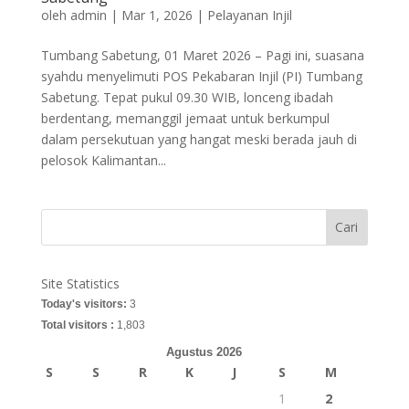
oleh
admin
|
Mar 1, 2026
|
Pelayanan Injil
Tumbang Sabetung, 01 Maret 2026 – Pagi ini, suasana
syahdu menyelimuti POS Pekabaran Injil (PI) Tumbang
Sabetung. Tepat pukul 09.30 WIB, lonceng ibadah
berdentang, memanggil jemaat untuk berkumpul
dalam persekutuan yang hangat meski berada jauh di
pelosok Kalimantan...
Cari
Site Statistics
Today's visitors:
3
Total visitors :
1,803
Agustus 2026
S
S
R
K
J
S
M
1
2