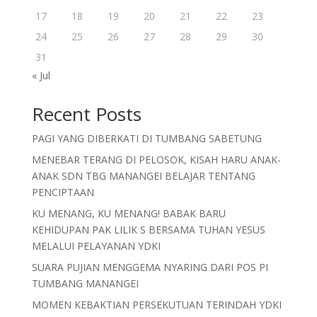
17
18
19
20
21
22
23
24
25
26
27
28
29
30
31
« Jul
Recent Posts
PAGI YANG DIBERKATI DI TUMBANG SABETUNG
MENEBAR TERANG DI PELOSOK, KISAH HARU ANAK-
ANAK SDN TBG MANANGEI BELAJAR TENTANG
PENCIPTAAN
KU MENANG, KU MENANG! BABAK BARU
KEHIDUPAN PAK LILIK S BERSAMA TUHAN YESUS
MELALUI PELAYANAN YDKI
SUARA PUJIAN MENGGEMA NYARING DARI POS PI
TUMBANG MANANGEI
MOMEN KEBAKTIAN PERSEKUTUAN TERINDAH YDKI