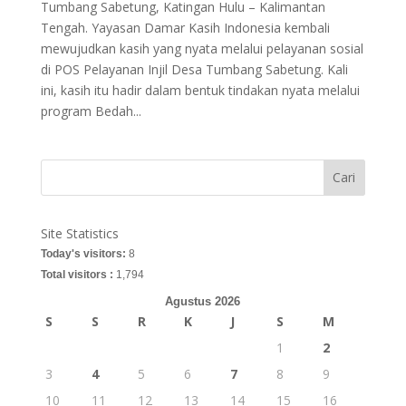
Tumbang Sabetung, Katingan Hulu – Kalimantan
Tengah. Yayasan Damar Kasih Indonesia kembali
mewujudkan kasih yang nyata melalui pelayanan sosial
di POS Pelayanan Injil Desa Tumbang Sabetung. Kali
ini, kasih itu hadir dalam bentuk tindakan nyata melalui
program Bedah...
Cari
Site Statistics
Today's visitors:
8
Total visitors :
1,794
Agustus 2026
S
S
R
K
J
S
M
1
2
3
4
5
6
7
8
9
10
11
12
13
14
15
16