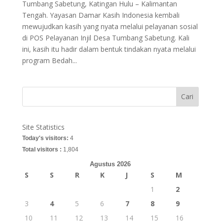
Tumbang Sabetung, Katingan Hulu – Kalimantan
Tengah. Yayasan Damar Kasih Indonesia kembali
mewujudkan kasih yang nyata melalui pelayanan sosial
di POS Pelayanan Injil Desa Tumbang Sabetung. Kali
ini, kasih itu hadir dalam bentuk tindakan nyata melalui
program Bedah...
Cari
Site Statistics
Today's visitors:
4
Total visitors :
1,804
Agustus 2026
S
S
R
K
J
S
M
1
2
3
4
5
6
7
8
9
10
11
12
13
14
15
16