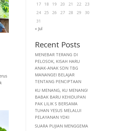
17
18
19
20
21
22
23
24
25
26
27
28
29
30
31
« Jul
Recent Posts
i
MENEBAR TERANG DI
PELOSOK, KISAH HARU
ANAK-ANAK SDN TBG
MANANGEI BELAJAR
erus
TENTANG PENCIPTAAN
k
KU MENANG, KU MENANG!
BABAK BARU KEHIDUPAN
PAK LILIK S BERSAMA
TUHAN YESUS MELALUI
PELAYANAN YDKI
SUARA PUJIAN MENGGEMA