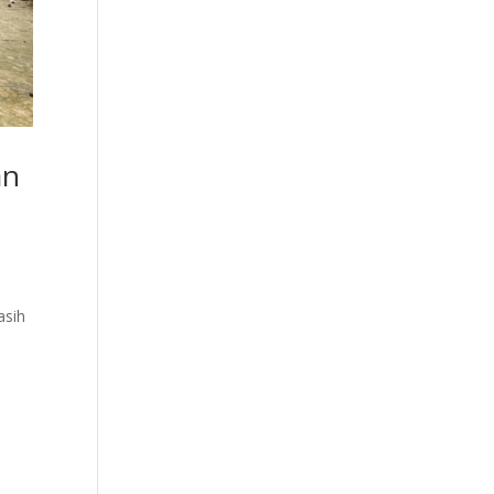
an
asih