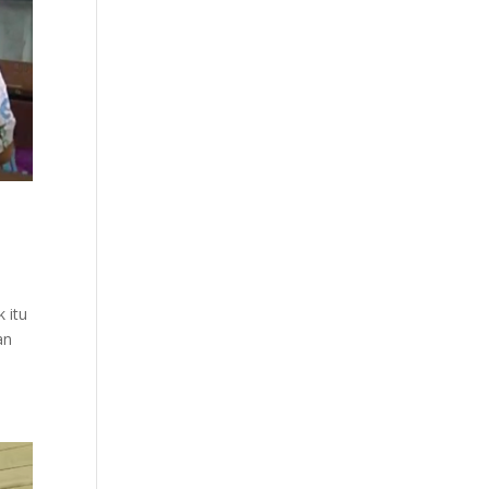
 itu
an