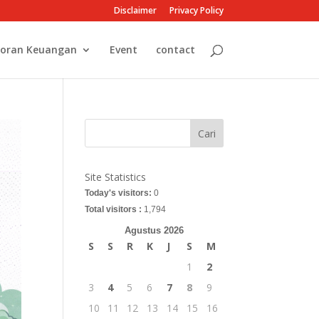
Disclaimer
Privacy Policy
oran Keuangan
Event
contact
Cari
Site Statistics
Today's visitors:
0
Total visitors :
1,794
Agustus 2026
S
S
R
K
J
S
M
1
2
3
4
5
6
7
8
9
10
11
12
13
14
15
16