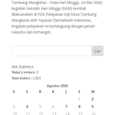
Tumbang Mangketai – Pada hari Minggu, 24 Mei 2026,
kegiatan Sekolah Hari Minggu (SHM) kembali
dilaksanakan di POS Pelayanan Injil Desa Tumbang
Mangketai oleh Yayasan Damarkasih Indonesia.
Kegiatan pelayanan ini berlangsung dengan penuh
sukacita dan semangat...
Cari
Site Statistics
Today's visitors:
3
Total visitors :
1,803
Agustus 2026
S
S
R
K
J
S
M
1
2
3
4
5
6
7
8
9
10
11
12
13
14
15
16