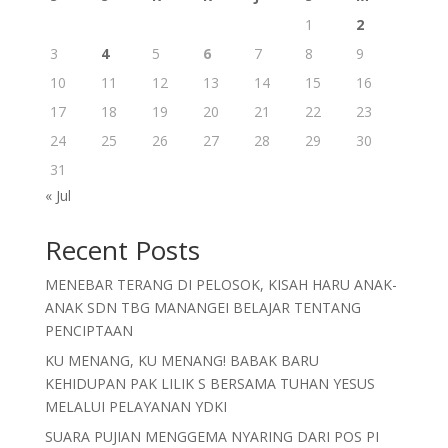
1
2
3
4
5
6
7
8
9
10
11
12
13
14
15
16
17
18
19
20
21
22
23
24
25
26
27
28
29
30
31
« Jul
Recent Posts
MENEBAR TERANG DI PELOSOK, KISAH HARU ANAK-
ANAK SDN TBG MANANGEI BELAJAR TENTANG
PENCIPTAAN
KU MENANG, KU MENANG! BABAK BARU
KEHIDUPAN PAK LILIK S BERSAMA TUHAN YESUS
MELALUI PELAYANAN YDKI
SUARA PUJIAN MENGGEMA NYARING DARI POS PI