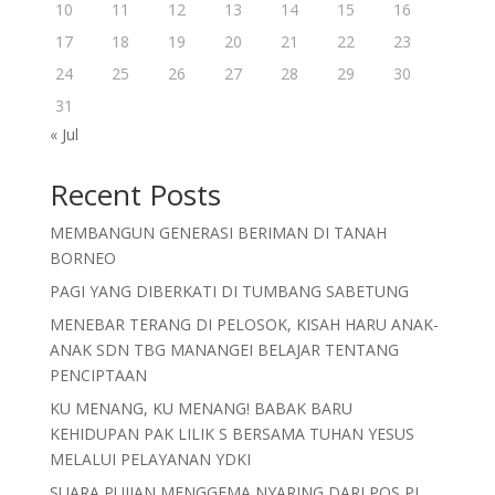
10
11
12
13
14
15
16
17
18
19
20
21
22
23
24
25
26
27
28
29
30
31
« Jul
Recent Posts
MEMBANGUN GENERASI BERIMAN DI TANAH
BORNEO
PAGI YANG DIBERKATI DI TUMBANG SABETUNG
MENEBAR TERANG DI PELOSOK, KISAH HARU ANAK-
ANAK SDN TBG MANANGEI BELAJAR TENTANG
PENCIPTAAN
KU MENANG, KU MENANG! BABAK BARU
KEHIDUPAN PAK LILIK S BERSAMA TUHAN YESUS
MELALUI PELAYANAN YDKI
SUARA PUJIAN MENGGEMA NYARING DARI POS PI