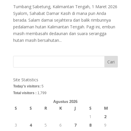
Tumbang Sabetung, Kalimantan Tengah, 1 Maret 2026
Syalom, Sahabat Damar Kasih di mana pun Anda
berada. Salam damai sejahtera dari balik rimbunnya
pedalaman hutan Kalimantan Tengah. Pagi ini, embun
masih membasahi dedaunan dan suara serangga
hutan masih bersahutan...
Cari
Site Statistics
Today's visitors:
5
Total visitors :
1,799
Agustus 2026
S
S
R
K
J
S
M
1
2
3
4
5
6
7
8
9