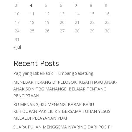
3
4
5
6
7
8
9
10
11
12
13
14
15
16
17
18
19
20
21
22
23
24
25
26
27
28
29
30
31
« Jul
Recent Posts
Pagi yang Diberkati di Tumbang Sabetung
MENEBAR TERANG DI PELOSOK, KISAH HARU ANAK-
ANAK SDN TBG MANANGEI BELAJAR TENTANG
PENCIPTAAN
KU MENANG, KU MENANG! BABAK BARU
KEHIDUPAN PAK LILIK S BERSAMA TUHAN YESUS
MELALUI PELAYANAN YDKI
SUARA PUJIAN MENGGEMA NYARING DARI POS PI