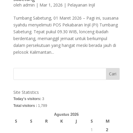
oleh
admin
|
Mar 1, 2026
|
Pelayanan Injil
Tumbang Sabetung, 01 Maret 2026 – Pagi ini, suasana
syahdu menyelimuti POS Pekabaran Injil (PI) Tumbang
Sabetung. Tepat pukul 09.30 WIB, lonceng ibadah
berdentang, memanggil jemaat untuk berkumpul
dalam persekutuan yang hangat meski berada jauh di
pelosok Kalimantan...
Cari
Site Statistics
Today's visitors:
3
Total visitors :
1,789
Agustus 2026
S
S
R
K
J
S
M
1
2