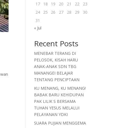
17
18
19
20
21
22
23
24
25
26
27
28
29
30
31
« Jul
Recent Posts
MENEBAR TERANG DI
PELOSOK, KISAH HARU
ANAK-ANAK SDN TBG
MANANGEI BELAJAR
lawan
TENTANG PENCIPTAAN
KU MENANG, KU MENANG!
BABAK BARU KEHIDUPAN
PAK LILIK S BERSAMA
TUHAN YESUS MELALUI
PELAYANAN YDKI
SUARA PUJIAN MENGGEMA