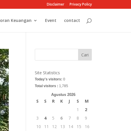
Disclaimer
Privacy Policy
oran Keuangan
Event
contact
Cari
Site Statistics
Today's visitors:
0
Total visitors :
1,785
Agustus 2026
S
S
R
K
J
S
M
1
2
3
4
5
6
7
8
9
10
11
12
13
14
15
16