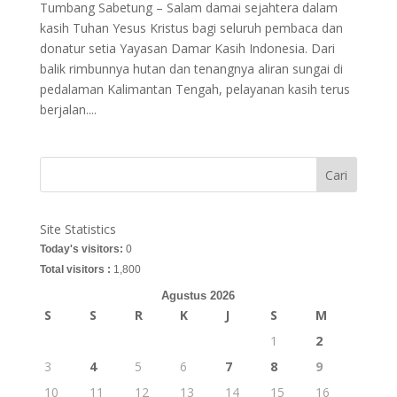
Tumbang Sabetung – Salam damai sejahtera dalam
kasih Tuhan Yesus Kristus bagi seluruh pembaca dan
donatur setia Yayasan Damar Kasih Indonesia. Dari
balik rimbunnya hutan dan tenangnya aliran sungai di
pedalaman Kalimantan Tengah, pelayanan kasih terus
berjalan....
Cari
Site Statistics
Today's visitors:
0
Total visitors :
1,800
Agustus 2026
S
S
R
K
J
S
M
1
2
3
4
5
6
7
8
9
10
11
12
13
14
15
16