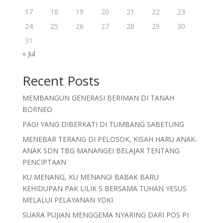
17
18
19
20
21
22
23
24
25
26
27
28
29
30
31
« Jul
Recent Posts
MEMBANGUN GENERASI BERIMAN DI TANAH
BORNEO
PAGI YANG DIBERKATI DI TUMBANG SABETUNG
MENEBAR TERANG DI PELOSOK, KISAH HARU ANAK-
ANAK SDN TBG MANANGEI BELAJAR TENTANG
PENCIPTAAN
KU MENANG, KU MENANG! BABAK BARU
KEHIDUPAN PAK LILIK S BERSAMA TUHAN YESUS
MELALUI PELAYANAN YDKI
SUARA PUJIAN MENGGEMA NYARING DARI POS PI