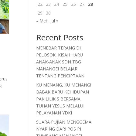
22
23
24
25
26
27
28
29
30
« Mei
Jul »
Recent Posts
i
MENEBAR TERANG DI
PELOSOK, KISAH HARU
ANAK-ANAK SDN TBG
MANANGEI BELAJAR
TENTANG PENCIPTAAN
erus
KU MENANG, KU MENANG!
k
BABAK BARU KEHIDUPAN
PAK LILIK S BERSAMA
TUHAN YESUS MELALUI
PELAYANAN YDKI
SUARA PUJIAN MENGGEMA
NYARING DARI POS PI
TUMBANG MANANGEI