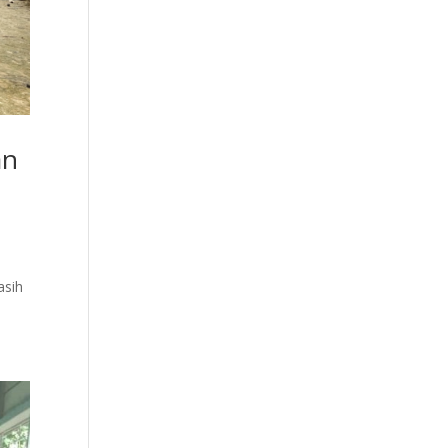
an
asih