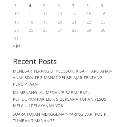
3
4
5
6
7
8
9
10
11
12
13
14
15
16
17
18
19
20
21
22
23
24
25
26
27
28
29
30
31
« Jul
Recent Posts
MENEBAR TERANG DI PELOSOK, KISAH HARU ANAK-
ANAK SDN TBG MANANGEI BELAJAR TENTANG
PENCIPTAAN
KU MENANG, KU MENANG! BABAK BARU
KEHIDUPAN PAK LILIK S BERSAMA TUHAN YESUS
MELALUI PELAYANAN YDKI
SUARA PUJIAN MENGGEMA NYARING DARI POS PI
TUMBANG MANANGEI