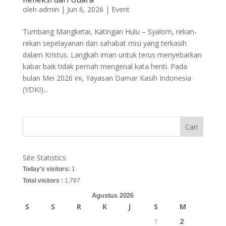
oleh
admin
|
Jun 6, 2026
|
Event
Tumbang Mangketai, Katingan Hulu – Syalom, rekan-
rekan sepelayanan dan sahabat misi yang terkasih
dalam Kristus. Langkah iman untuk terus menyebarkan
kabar baik tidak pernah mengenal kata henti. Pada
bulan Mei 2026 ini, Yayasan Damar Kasih Indonesia
(YDKI)...
Cari
Site Statistics
Today's visitors:
1
Total visitors :
1,787
Agustus 2026
S
S
R
K
J
S
M
1
2