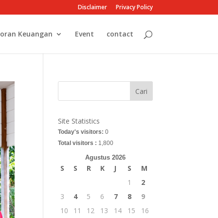
Disclaimer
Privacy Policy
oran Keuangan
Event
contact
Cari
Site Statistics
Today's visitors:
0
Total visitors :
1,800
Agustus 2026
S
S
R
K
J
S
M
1
2
3
4
5
6
7
8
9
10
11
12
13
14
15
16