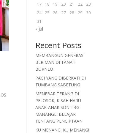
17
18
19
20
21
22
23
24
25
26
27
28
29
30
31
« Jul
Recent Posts
MEMBANGUN GENERASI
BERIMAN DI TANAH
BORNEO
PAGI YANG DIBERKATI DI
TUMBANG SABETUNG
MENEBAR TERANG DI
 POS
PELOSOK, KISAH HARU
ANAK-ANAK SDN TBG
MANANGEI BELAJAR
TENTANG PENCIPTAAN
KU MENANG, KU MENANG!